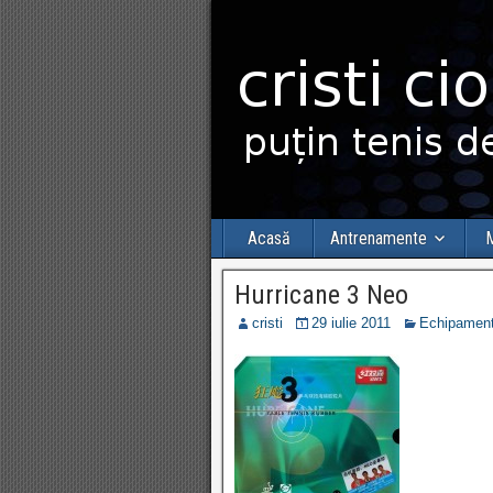
Acasă
Antrenamente
M
Hurricane 3 Neo
cristi
29 iulie 2011
Echipament