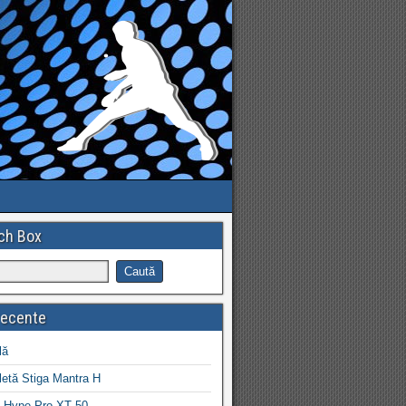
ch Box
recente
lă
letă Stiga Mantra H
 Hype Pro XT 50