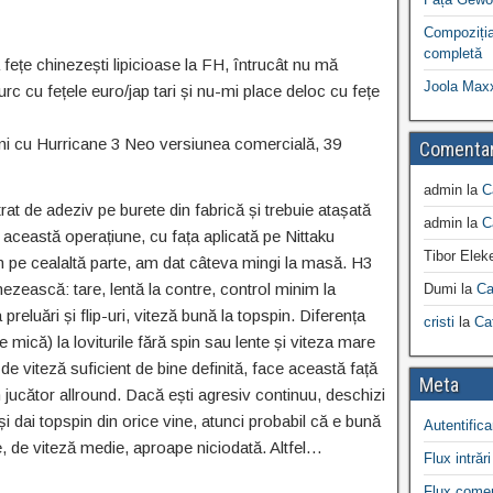
Compoziția
completă
fețe chinezești lipicioase la FH, întrucât nu mă
Joola Max
 cu fețele euro/jap tari și nu-mi place deloc cu fețe
i cu Hurricane 3 Neo versiunea comercială, 39
Comentar
admin
la
C
trat de adeziv pe burete din fabrică și trebuie atașată
admin
la
C
această operațiune, cu fața aplicată pe Nittaku
Tibor Elek
 pe cealaltă parte, am dat câteva mingi la masă. H3
nezească: tare, lentă la contre, control minim la
Dumi
la
Ca
reluări și flip-uri, viteză bună la topspin. Diferența
cristi
la
Ca
e mică) la loviturile fără spin sau lente și viteza mare
de viteză suficient de bine definită, face această față
Meta
 jucător allround. Dacă ești agresiv continuu, deschizi
și dai topspin din orice vine, atunci probabil că e bună
Autentifica
re, de viteză medie, aproape niciodată. Altfel…
Flux intrări
Flux comen