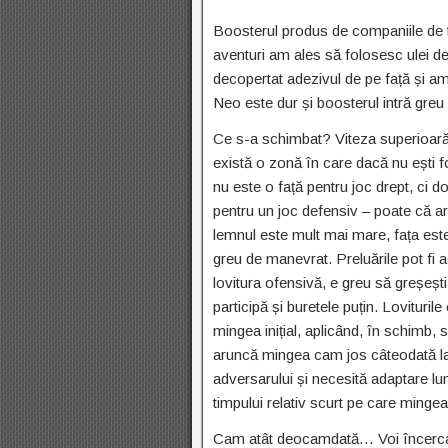
Boosterul produs de companiile de 
aventuri am ales să folosesc ulei d
decopertat adezivul de pe față și am 
Neo este dur și boosterul intră greu 
Ce s-a schimbat? Viteza superioară 
există o zonă în care dacă nu ești f
nu este o față pentru joc drept, ci 
pentru un joc defensiv – poate că a
lemnul este mult mai mare, fața este
greu de manevrat. Preluările pot fi ac
lovitura ofensivă, e greu să greșeșt
participă și buretele puțin. Lovitur
mingea inițial, aplicând, în schimb, 
aruncă mingea cam jos câteodată la 
adversarului și necesită adaptare lu
timpului relativ scurt pe care mingea 
Cam atât deocamdată… Voi încerca 