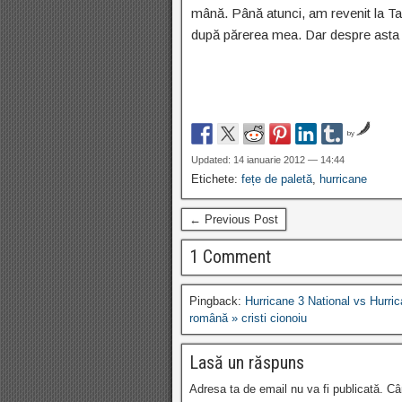
mână. Până atunci, am revenit la Tal
după părerea mea. Dar despre asta vo
by
Updated: 14 ianuarie 2012 — 14:44
Etichete:
fețe de paletă
,
hurricane
← Previous Post
1 Comment
Pingback:
Hurricane 3 National vs Hurri
română » cristi cionoiu
Lasă un răspuns
Adresa ta de email nu va fi publicată.
Câ