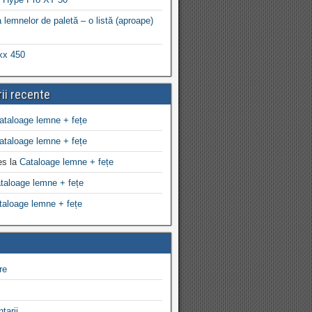
 lemnelor de paletă – o listă (aproape)
xx 450
ii recente
ataloage lemne + fețe
ataloage lemne + fețe
es
la
Cataloage lemne + fețe
taloage lemne + fețe
taloage lemne + fețe
re
tarii