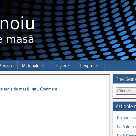
eciuri
Materiale
Fișiere
Despre
The Sear
e tenis de masă
1 Comment
Articole 
Paleta fina
Față de pa
Față Gewo