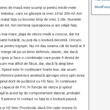
WordPress
tenis de masă este scump și pentru micile mele
e bebeluș, care se găsește la vreo 10 lei 200 ml. Am
tratat fața cu booster timp de vreo 2 zile. Buretele
de tot. Am terminat operațiunea și am relipit fața.
mai mare, plaja de viteze medii a crescut, dar tot
oarte hotărât, nu poți da o lovitură decentă. Oricum,
doar pentru topspin. Nu-mi dau seama cât de bună ar fi
r merge ok pe un lemn defensiv, elastic, dar dacă
 grea și face o combinație care poate fi destul de
um mai dificil de făcut, dar, dacă îți alegi bine
i. Spinul este în continuare foarte bun, dar acum
ile ofensive puternice anulează aproape orice spin avea
spinul dorit de jucătorul cu H3 Neo. În continuare
capacul de FH, în funcție de viteza și spinul
ngă la acest tip de comportament datorat, probabil,
îl petrece în contact cu fața la o lovitură pasivă.
și H3 Neo Provincial, dacă îmi cade vreuna în