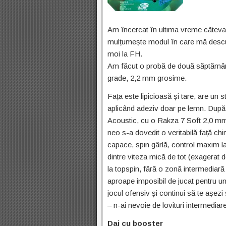
Am încercat în ultima vreme câteva 
mulțumește modul în care mă descurc
moi la FH.
Am făcut o probă de două săptămân
grade, 2,2 mm grosime.
Fața este lipicioasă și tare, are un s
aplicând adeziv doar pe lemn. După 
Acoustic, cu o Rakza 7 Soft 2,0 mm
neo s-a dovedit o veritabilă față chi
capace, spin gârlă, control maxim la p
dintre viteza mică de tot (exagerat d
la topspin, fără o zonă intermediară 
aproape imposibil de jucat pentru un
jocul ofensiv și continui să te așezi 
– n-ai nevoie de lovituri intermedia
Dai cu booster