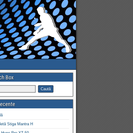
ch Box
recente
lă
letă Stiga Mantra H
 Hype Pro XT 50