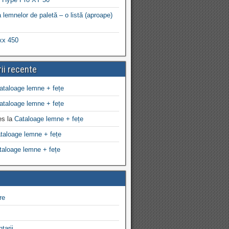
 lemnelor de paletă – o listă (aproape)
xx 450
ii recente
ataloage lemne + fețe
ataloage lemne + fețe
es
la
Cataloage lemne + fețe
taloage lemne + fețe
taloage lemne + fețe
re
tarii