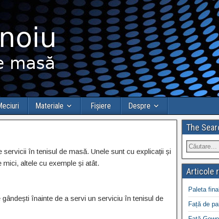
eciuri
Materiale
Fișiere
Despre
The Sear
 servicii în tenisul de masă. Unele sunt cu explicații și
mici, altele cu exemple și atât.
Articole 
Paleta fina
e gândești înainte de a servi un serviciu în tenisul de
Față de pa
Față Gewo