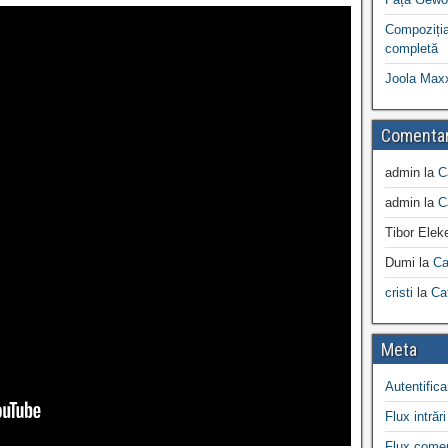
Compoziția
completă
Joola Max
Comentar
admin
la
C
admin
la
C
Tibor Elek
Dumi
la
Ca
cristi
la
Ca
Meta
Autentifica
Flux intrări
Flux comen