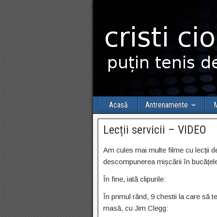
Acasă
Antrenamente
M
Lecții servicii – VIDEO
Am cules mai multe filme cu lecții de
descompunerea mișcării în bucățele 
În fine, iată clipurile:
În primul rând, 9 chestii la care să t
masă, cu Jim Clegg: