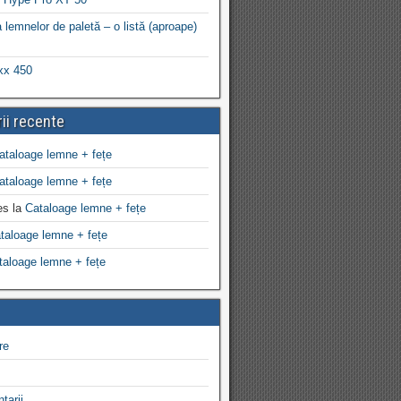
 lemnelor de paletă – o listă (aproape)
xx 450
ii recente
ataloage lemne + fețe
ataloage lemne + fețe
es
la
Cataloage lemne + fețe
taloage lemne + fețe
taloage lemne + fețe
re
tarii