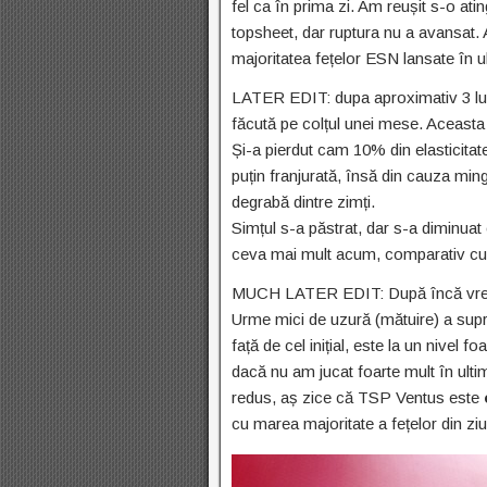
fel ca în prima zi. Am reușit s-o ati
topsheet, dar ruptura nu a avansat. 
majoritatea fețelor ESN lansate în ul
LATER EDIT: dupa aproximativ 3 luni,
făcută pe colțul unei mese. Aceasta „
Și-a pierdut cam 10% din elasticitat
puțin franjurată, însă din cauza ming
degrabă dintre zimți.
Simțul s-a păstrat, dar s-a diminua
ceva mai mult acum, comparativ cu 
MUCH LATER EDIT: După încă vreo tre
Urme mici de uzură (mătuire) a supra
față de cel inițial, este la un nivel f
dacă nu am jucat foarte mult în ulti
redus, aș zice că TSP Ventus este
cu marea majoritate a fețelor din ziu