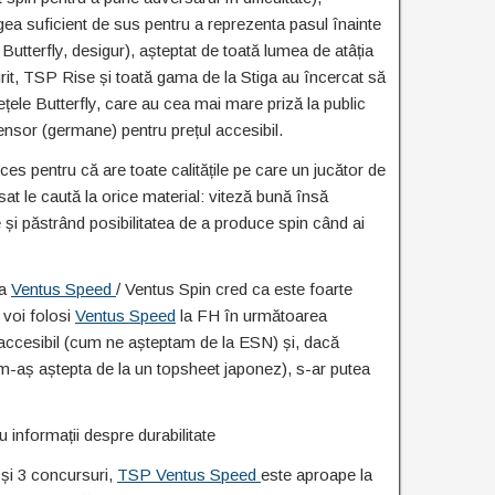
ea suficient de sus pentru a reprezenta pasul înainte
Butterfly, desigur), așteptat de toată lumea de atâția
it, TSP Rise și toată gama de la Stiga au încercat să
ele Butterfly, care au cea mai mare priză la public
 Tensor (germane) pentru prețul accesibil.
ces pentru că are toate calitățile pe care un jucător de
t le caută la orice material: viteză bună însă
 și păstrând posibilitatea de a produce spin când ai
ia
Ventus Speed
/ Ventus Spin cred ca este foarte
 voi folosi
Ventus Speed
la FH în următoarea
accesibil (cum ne așteptam de la ESN) și, dacă
-aș aștepta de la un topsheet japonez), s-ar putea
 informații despre durabilitate
și 3 concursuri,
TSP Ventus Speed
este aproape la