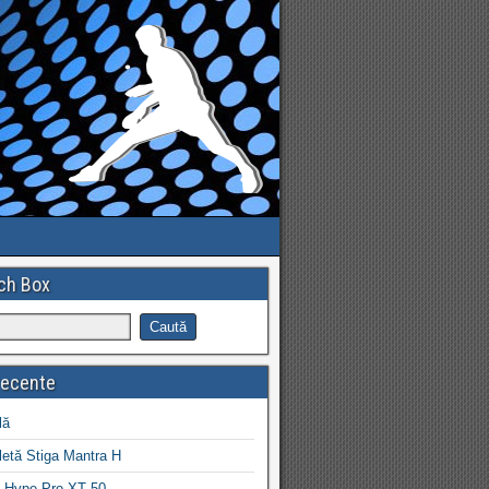
ch Box
recente
lă
letă Stiga Mantra H
 Hype Pro XT 50