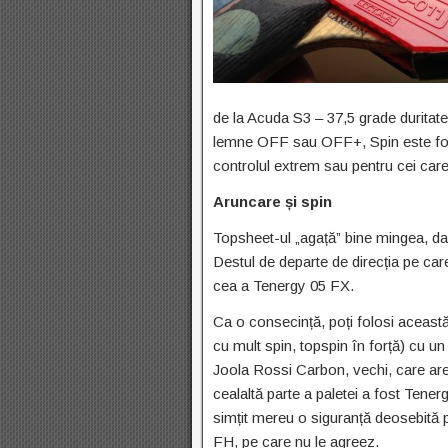
de la Acuda S3 – 37,5 grade durita
lemne OFF sau OFF+, Spin este foar
controlul extrem sau pentru cei car
Aruncare și spin
Topsheet-ul „agață” bine mingea, dar
Destul de departe de direcția pe ca
cea a Tenergy 05 FX.
Ca o consecință, poți folosi această 
cu mult spin, topspin în forță) cu u
Joola Rossi Carbon, vechi, care ar
cealaltă parte a paletei a fost Tene
simțit mereu o siguranță deosebită pe
FH, pe care nu le agreez.