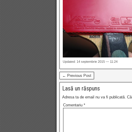
Updated: 14 septembrie 2015 — 11:24
← Previous Post
Lasă un răspuns
Adresa ta de email nu va fi publicată.
Câ
Comentariu
*