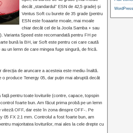
decât „standardul” ESN de 42,5 grade) și
WordPress
Ventus Soft cu burete de 35 grade (pentru
ESN este foaaarte moale, mai moale
chiar decât cel de la Joola Samba + sau
te). Varianta Speed este recomandată pentru FH pe
te bună la BH, iar Soft este pentru cei care caută
e au un lemn de care mingea fuge singură, de frică.
 direcția de aruncare a acesteia este mediu-înaltă.
re o produce Tenergy 05, dar puțin mai abruptă decât
față pentru toate loviturile (contre, capace, topspin
n control foarte bun. Am făcut prima probă pe un lemn
e viteză OFF, dar este în zona dinspre OFF-. Pe
rgy 05 FX 2.1 mm. Controlul a fost foarte bun, am
ntru majoritatea loviturilor, mai ales la cele drepte cu