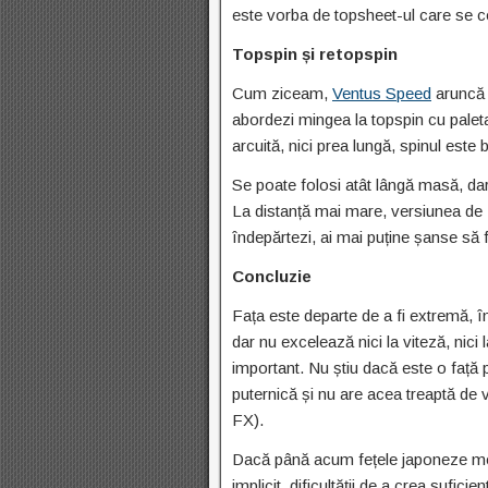
este vorba de topsheet-ul care se c
Topspin și retopspin
Cum ziceam,
Ventus Speed
aruncă 
abordezi mingea la topspin cu paleta
arcuită, nici prea lungă, spinul este 
Se poate folosi atât lângă masă, dar 
La distanță mai mare, versiunea de 
îndepărtezi, ai mai puține șanse să f
Concluzie
Fața este departe de a fi extremă, în
dar nu excelează nici la viteză, nici 
important. Nu știu dacă este o față 
puternică și nu are acea treaptă de 
FX).
Dacă până acum fețele japoneze mod
implicit, dificultății de a crea sufici