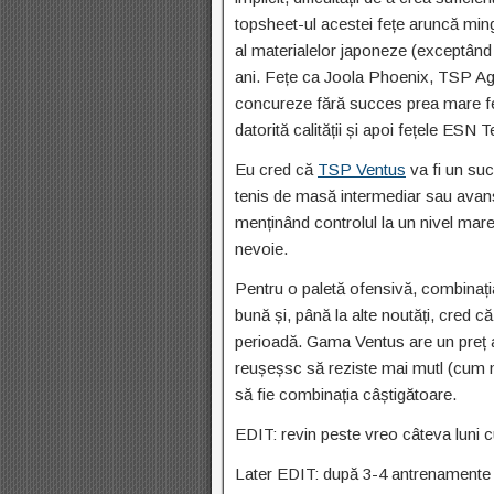
topsheet-ul acestei fețe aruncă ming
al materialelor japoneze (exceptând 
ani. Fețe ca Joola Phoenix, TSP Agr
concureze fără succes prea mare feț
datorită calității și apoi fețele ESN
Eu cred că
TSP Ventus
va fi un suc
tenis de masă intermediar sau avansa
menținând controlul la un nivel mare
nevoie.
Pentru o paletă ofensivă, combinaț
bună și, până la alte noutăți, cred că
perioadă. Gama Ventus are un preț 
reușeșsc să reziste mai mutl (cum m
să fie combinația câștigătoare.
EDIT: revin peste vreo câteva luni cu
Later EDIT: după 3-4 antrenamente 