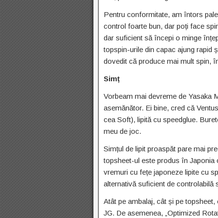
Pentru conformitate, am întors palet
control foarte bun, dar poți face sp
dar suficient să începi o minge înțe
topspin-urile din capac ajung rapid 
dovedit că produce mai mult spin, î
Simț
Vorbeam mai devreme de Yasaka Ma
asemănător. Ei bine, cred că Ventu
cea Soft), lipită cu speedglue. Buret
meu de joc.
Simțul de lipit proaspăt pare mai pre
topsheet-ul este produs în Japonia o
vremuri cu fețe japoneze lipite cu
alternativă suficient de controlabilă
Atât pe ambalaj, cât și pe topsheet,
JG. De asemenea, „Optimized Rotati