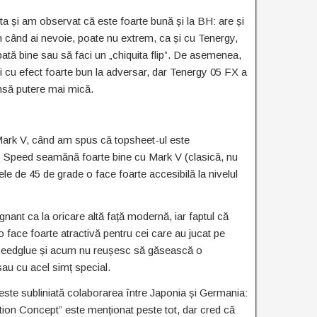
a și am observat că este foarte bună și la BH: are și
in când ai nevoie, poate nu extrem, ca și cu Tenergy,
pată bine sau să faci un „chiquita flip”. De asemenea,
și cu efect foarte bun la adversar, dar Tenergy 05 FX a
nsă putere mai mică.
rk V, când am spus că topsheet-ul este
s Speed seamănă foarte bine cu Mark V (clasică, nu
ele de 45 de grade o face foarte accesibilă la nivelul
gnant ca la oricare altă față modernă, iar faptul că
 face foarte atractivă pentru cei care au jucat pe
 speedglue și acum nu reușesc să găsească o
 sau cu acel simț special.
 este subliniată colaborarea între Japonia și Germania:
on Concept” este menționat peste tot, dar cred că