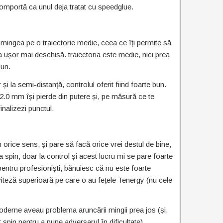
omportă ca unul deja tratat cu speedglue.
mingea pe o traiectorie medie, ceea ce îți permite să
 ușor mai deschisă. traiectoria este medie, nici prea
bun.
și la semi-distanță, controlul oferit fiind foarte bun.
2.0 mm își pierde din putere și, pe măsură ce te
inalizezi punctul.
 orice sens, și pare să facă orice vrei destul de bine,
la spin, doar la control și acest lucru mi se pare foarte
pentru profesioniști, bănuiesc că nu este foarte
viteză superioară pe care o au fețele Tenergy (nu cele
erne aveau problema aruncării mingii prea jos (și,
ent spin pentru a pune adversarul în dificultate),