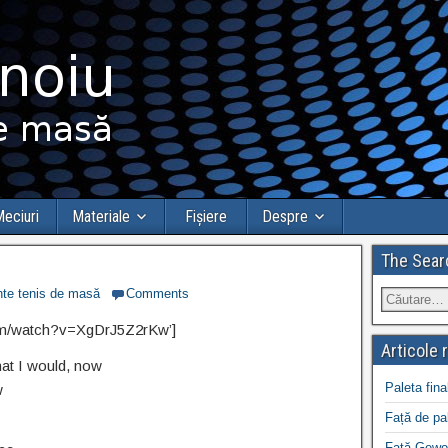
eciuri
Materiale
Fișiere
Despre
The Sear
te tenis de masă
Comments
com/watch?v=XgDrJ5Z2rKw’]
Articole 
hat I would, now
Paleta fina
w
Față de pa
Față Gewo