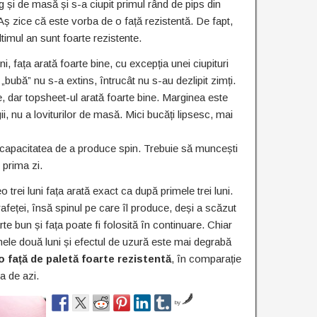
ng și de masă și s-a ciupit primul rând de pips din
Aș zice că este vorba de o față rezistentă. De fapt,
timul an sunt foarte rezistente.
 fața arată foarte bine, cu excepția unei ciupituri
bubă” nu s-a extins, întrucât nu s-au dezlipit zimți.
e, dar topsheet-ul arată foarte bine. Marginea este
ii, nu a loviturilor de masă. Mici bucăți lipsesc, mai
t capacitatea de a produce spin. Trebuie să muncești
prima zi.
i luni fața arată exact ca după primele trei luni.
feței, însă spinul pe care îl produce, deși a scăzut
oarte bun și fața poate fi folosită în continuare. Chiar
mele două luni și efectul de uzură este mai degrabă
o față de paletă foarte rezistentă
, în comparație
a de azi.
by