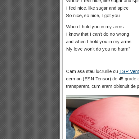
Whoa! I feel nice, like sugar and sp
I feel nice, like sugar and spice
So nice, so nice, I got you
When I hold you in my arms
I know that I can’t do no wrong
and when I hold you in my arms
My love won’t do you no harm”
Cam așa stau lucrurile cu
TSP Vent
german (ESN Tensor) de 45 grade du
transparent, cum eram obișnuit de p