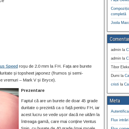
ice
Compoziția
completă
Joola Max
Comentar
admin
la
C
admin
la
C
us Speed
roșu de 2.0 mm la FH. Fața are burete
Tibor Elek
ritate și topsheet japonez (frumos și semi-
Dumi
la
Ca
e vremuri – Mark V și Bryce).
cristi
la
Ca
Prezentare
Meta
Faptul că are un burete de doar 45 grade
duritate o prezintă ca o față pentru FH, iar
Autentifica
acest lucru se vede ușor dacă ne uităm la
Flux intrări
întreaga gamă, care mai conține Ventus
Spin, cu burete de 40 grade (mai moale
Flux comen