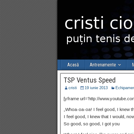
Acasă
Antrenamente
M
TSP Ventus Speed
cristi
19 iunie 2013
Echipamen
[yframe url=’http://www.youtube.
„Whoa-oa-oa! I feel good, I knew t
I feel good, I knew that I would, no
So good, so good, I got you