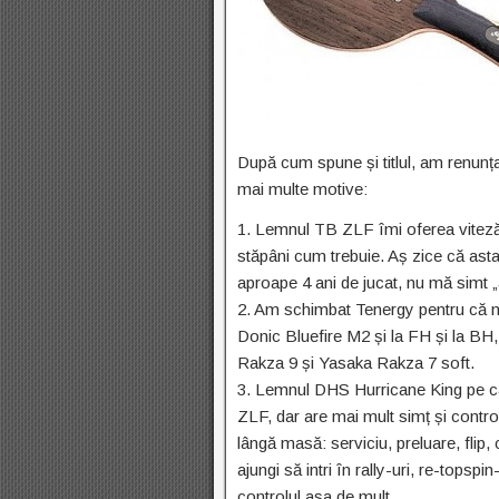
După cum spune și titlul, am renunț
mai multe motive:
1. Lemnul TB ZLF îmi oferea viteză 
stăpâni cum trebuie. Aș zice că ast
aproape 4 ani de jucat, nu mă simt 
2. Am schimbat Tenergy pentru că n
Donic Bluefire M2 și la FH și la BH
Rakza 9 și Yasaka Rakza 7 soft.
3. Lemnul DHS Hurricane King pe ca
ZLF, dar are mai mult simț și contr
lângă masă: serviciu, preluare, flip,
ajungi să intri în rally-uri, re-topsp
controlul așa de mult.