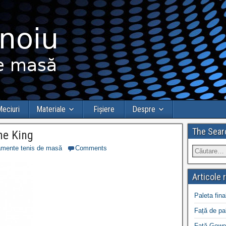
eciuri
Materiale
Fișiere
Despre
The Sear
ne King
mente tenis de masă
Comments
Articole 
Paleta fina
Față de pa
Față Gewo