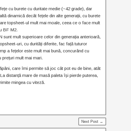
fețe cu burete cu duritate medie (~42 grade), dar
altă dinamică decât fețele din alte generații, cu burete
re topsheet-ul mult mai moale, ceea ce o face mult
cu BF M2.
 sunt mult superioare celor din generația anterioară,
opsheet-uri, cu durități diferite, fac față tuturor
 timp a fețelor este mult mai bună, concurând cu
u prețuri mult mai mari.
ăpâni, care îmi permite să joc cât pot eu de bine, atât
 La distanță mare de masă paleta își pierde puterea,
trimite mingea cu viteză.
Next Post →