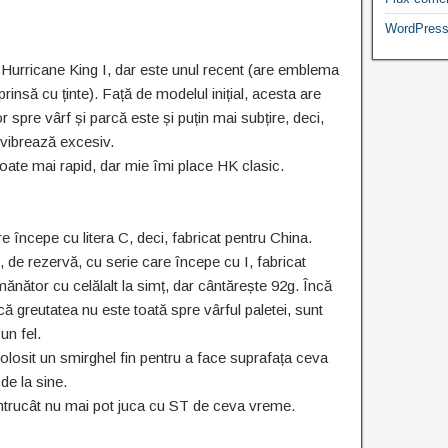
WordPress
Hurricane King I, dar este unul recent (are emblema
rinsă cu ținte). Față de modelul inițial, acesta are
 spre vârf și parcă este și puțin mai subțire, deci,
u vibrează excesiv.
oate mai rapid, dar mie îmi place HK clasic.
începe cu litera C, deci, fabricat pentru China.
de rezervă, cu serie care începe cu I, fabricat
mănător cu celălalt la simț, dar cântărește 92g. Încă
că greutatea nu este toată spre vârful paletei, sunt
un fel.
olosit un smirghel fin pentru a face suprafața ceva
de la sine.
ntrucât nu mai pot juca cu ST de ceva vreme.