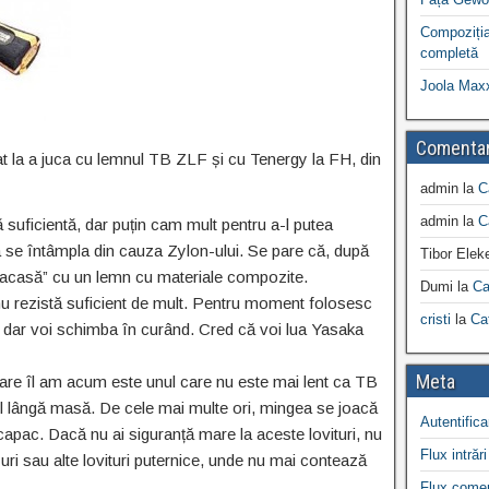
Compoziția
completă
Joola Max
Comentar
at la a juca cu lemnul TB ZLF și cu Tenergy la FH, din
admin
la
C
admin
la
C
suficientă, dar puțin cam mult pentru a-l putea
a se întâmpla din cauza Zylon-ului. Se pare că, după
Tibor Elek
„acasă” cu un lemn cu materiale compozite.
Dumi
la
Ca
u rezistă suficient de mult. Pentru moment folosesc
cristi
la
Ca
, dar voi schimba în curând. Cred că voi lua Yasaka
Meta
re îl am acum este unul care nu este mai lent ca TB
ol lângă masă. De cele mai multe ori, mingea se joacă
Autentifica
 capac. Dacă nu ai siguranță mare la aceste lovituri, nu
Flux intrări
in-uri sau alte lovituri puternice, unde nu mai contează
Flux comen