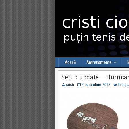
Acasă
Antrenamente
M
Setup update – Hurrica
cristi
2 octombrie 2012
Echipa