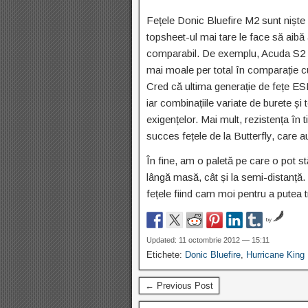
Fețele Donic Bluefire M2 sunt niște 
topsheet-ul mai tare le face să aibă 
comparabil. De exemplu, Acuda S2 a
mai moale per total în comparație 
Cred că ultima generație de fețe ESN
iar combinațiile variate de burete și t
exigențelor. Mai mult, rezistența în
succes fețele de la Butterfly, care a
În fine, am o paletă pe care o pot st
lângă masă, cât și la semi-distanță.
fețele fiind cam moi pentru a putea 
by
Updated: 11 octombrie 2012 — 15:11
Etichete:
Donic Bluefire
,
Hurricane King
← Previous Post