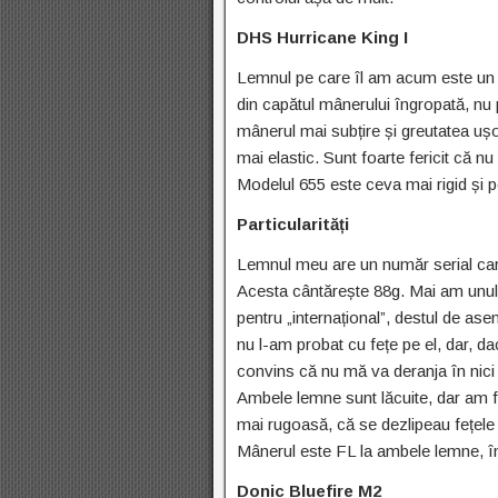
DHS Hurricane King I
Lemnul pe care îl am acum este un 
din capătul mânerului îngropată, nu p
mânerul mai subțire și greutatea ușor
mai elastic. Sunt foarte fericit că n
Modelul 655 este ceva mai rigid și p
Particularități
Lemnul meu are un număr serial care 
Acesta cântărește 88g. Mai am unul, 
pentru „internațional”, destul de ase
nu l-am probat cu fețe pe el, dar, da
convins că nu mă va deranja în nici 
Ambele lemne sunt lăcuite, dar am f
mai rugoasă, că se dezlipeau fețele 
Mânerul este FL la ambele lemne, î
Donic Bluefire M2