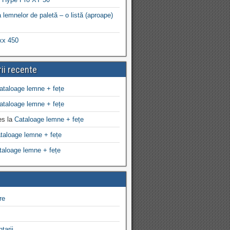
 lemnelor de paletă – o listă (aproape)
xx 450
ii recente
ataloage lemne + fețe
ataloage lemne + fețe
es
la
Cataloage lemne + fețe
taloage lemne + fețe
taloage lemne + fețe
re
tarii