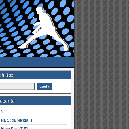
ch Box
recente
lă
letă Stiga Mantra H
 Hype Pro XT 50