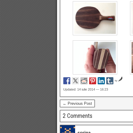
by
Updated: 14 iulie 2014 — 16:23
← Previous Post
2 Comments
sorina