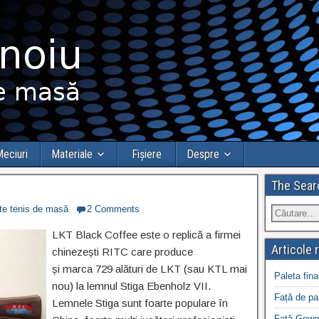
eciuri
Materiale
Fișiere
Despre
The Sear
e tenis de masă
2 Comments
LKT Black Coffee este o replică a firmei
Articole 
chinezești RITC care produce
și marca 729 alături de LKT (sau KTL mai
Paleta fina
nou) la lemnul Stiga Ebenholz VII.
Față de pa
Lemnele Stiga sunt foarte populare în
Față Gewo