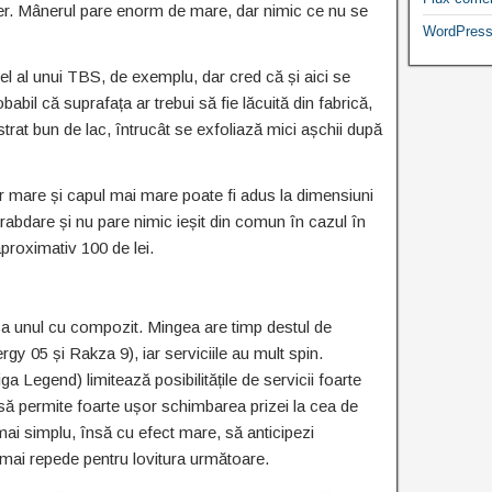
er. Mânerul pare enorm de mare, dar nimic ce nu se
WordPress
l al unui TBS, de exemplu, dar cred că și aici se
bil că suprafața ar trebui să fie lăcuită din fabrică,
strat bun de lac, întrucât se exfoliază mici așchii după
 mare și capul mai mare poate fi adus la dimensiuni
 rabdare și nu pare nimic ieșit din comun în cazul în
proximativ 100 de lei.
 ca unul cu compozit. Mingea are timp destul de
rgy 05 și Rakza 9), iar serviciile au mult spin.
 Legend) limitează posibilitățile de servicii foarte
să permite foarte ușor schimbarea prizei la cea de
 mai simplu, însă cu efect mare, să anticipezi
a mai repede pentru lovitura următoare.