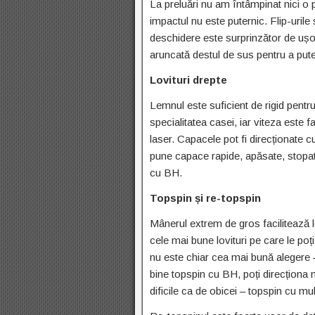
La preluări nu am întâmpinat nici o
impactul nu este puternic. Flip-urile 
deschidere este surprinzător de ușo
aruncată destul de sus pentru a putea
Lovituri drepte
Lemnul este suficient de rigid pentru
specialitatea casei, iar viteza este 
laser. Capacele pot fi direcționate c
pune capace rapide, apăsate, stopate,
cu BH.
Topspin și re-topspin
Mânerul extrem de gros facilitează lo
cele mai bune lovituri pe care le poț
nu este chiar cea mai bună alegere –
bine topspin cu BH, poți direcționa 
dificile ca de obicei – topspin cu mul