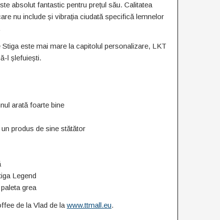
ste absolut fantastic pentru prețul său. Calitatea
(care nu include și vibrația ciudată specifică lemnelor
.
Stiga este mai mare la capitolul personalizare, LKT
-l șlefuiești.
mnul arată foarte bine
 un produs de sine stătător
ă
tiga Legend
 paleta grea
ffee de la Vlad de la
www.ttmall.eu
.