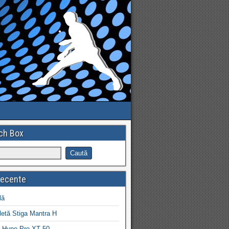
ch Box
recente
lă
letă Stiga Mantra H
 Hype Pro XT 50