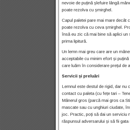
nevoie de puțină șlefuire lângă mân
poate rezolva cu șmirghel.
Capul paletei pare mai mare decât ce
poate rezolva cu ceva șmirghel. Proba
însă eu zic că mai bine să aplici un 
prima lipitură.
Un lemn mai greu care are un mâner
acceptabile cu minim efort și puțină
care luăm în considerare prețul de a
Servicii și preluări
Lemnul este destul de rigid, dar nu
contact cu paleta (cu fețe tari – Tene
Mânerul gros (parcă mai gros ca Stiga
mascate sau cu unghiuri ciudate, în
joc. Practic, poți să dai un serviciu
răspunsul adversarului și să fii gat