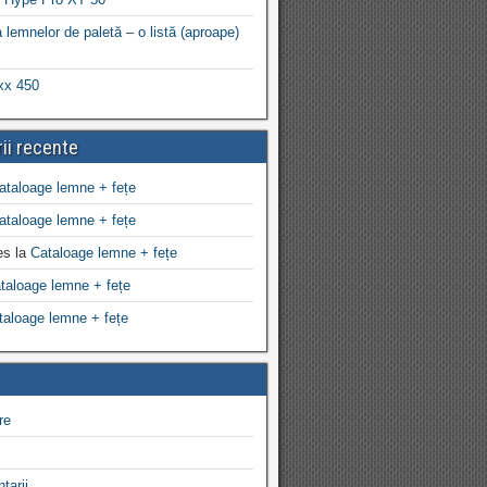
 lemnelor de paletă – o listă (aproape)
xx 450
ii recente
ataloage lemne + fețe
ataloage lemne + fețe
es
la
Cataloage lemne + fețe
taloage lemne + fețe
taloage lemne + fețe
re
tarii