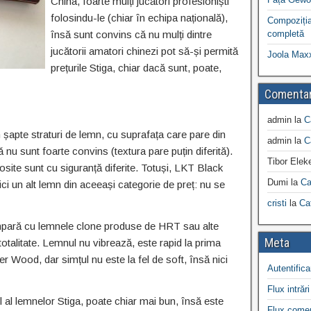
China, foarte mulți jucători profesioniști
folosindu-le (chiar în echipa națională),
Compoziția
însă sunt convins că nu mulți dintre
completă
jucătorii amatori chinezi pot să-și permită
Joola Max
prețurile Stiga, chiar dacă sunt, poate,
Comentar
admin
la
C
șapte straturi de lemn, cu suprafața care pare din
admin
la
C
nu sunt foarte convins (textura pare puțin diferită).
Tibor Elek
losite sunt cu siguranță diferite. Totuși, LKT Black
Dumi
la
Ca
ci un alt lemn din aceeași categorie de preț: nu se
cristi
la
Ca
ompară cu lemnele clone produse de HRT sau alte
Meta
totalitate. Lemnul nu vibrează, este rapid la prima
r Wood, dar simțul nu este la fel de soft, însă nici
Autentifica
Flux intrări
l al lemnelor Stiga, poate chiar mai bun, însă este
Flux comen