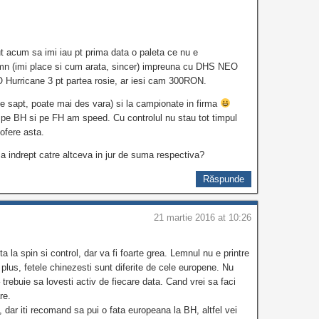
t acum sa imi iau pt prima data o paleta ce nu e
mn (imi place si cum arata, sincer) impreuna cu DHS NEO
 Hurricane 3 pt partea rosie, ar iesi cam 300RON.
e sapt, poate mai des vara) si la campionate in firma
n pe BH si pe FH am speed. Cu controlul nu stau tot timpul
ofere asta.
ma indrept catre altceva in jur de suma respectiva?
Răspunde
21 martie 2016 at 10:26
ta la spin si control, dar va fi foarte grea. Lemnul nu e printre
n plus, fetele chinezesti sunt diferite de cele europene. Nu
trebuie sa lovesti activ de fiecare data. Cand vrei sa faci
re.
dar iti recomand sa pui o fata europeana la BH, altfel vei