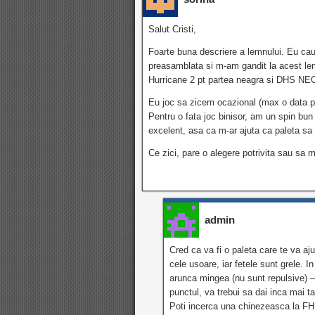
Salut Cristi,
Foarte buna descriere a lemnului. Eu cau
preasamblata si m-am gandit la acest le
Hurricane 2 pt partea neagra si DHS NEO
Eu joc sa zicem ocazional (max o data p
Pentru o fata joc binisor, am un spin bu
excelent, asa ca m-ar ajuta ca paleta sa 
Ce zici, pare o alegere potrivita sau sa 
admin
Cred ca va fi o paleta care te va aju
cele usoare, iar fetele sunt grele. I
arunca mingea (nu sunt repulsive) – 
punctul, va trebui sa dai inca mai ta
Poti incerca una chinezeasca la FH, 