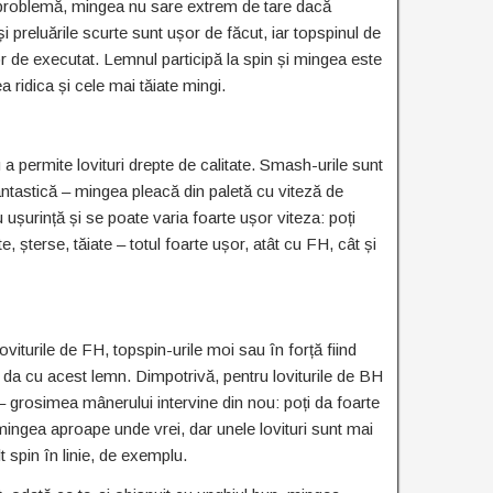
 problemă, mingea nu sare extrem de tare dacă
și preluările scurte sunt ușor de făcut, iar topspinul de
r de executat. Lemnul participă la spin și mingea este
 ridica și cele mai tăiate mingi.
 a permite lovituri drepte de calitate. Smash-urile sunt
fantastică – mingea pleacă din paletă cu viteză de
u ușurință și se poate varia foarte ușor viteza: poți
 șterse, tăiate – totul foarte ușor, atât cu FH, cât și
viturile de FH, topspin-urile moi sau în forță fiind
i da cu acest lemn. Dimpotrivă, pentru loviturile de BH
 grosimea mânerului intervine din nou: poți da foarte
mingea aproape unde vrei, dar unele lovituri sunt mai
t spin în linie, de exemplu.