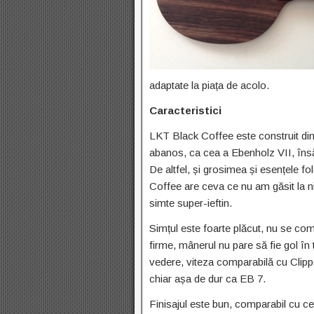
adaptate la piața de acolo.
Caracteristici
LKT Black Coffee este construit din 
abanos, ca cea a Ebenholz VII, însă 
De altfel, și grosimea și esențele fo
Coffee are ceva ce nu am găsit la ni
simte super-ieftin.
Simțul este foarte plăcut, nu se c
firme, mânerul nu pare să fie gol în 
vedere, viteza comparabilă cu Clippe
chiar așa de dur ca EB 7.
Finisajul este bun, comparabil cu ce