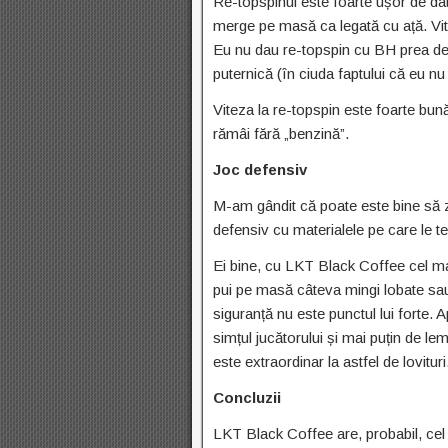
Re-topspinul este foarte ușor de dat
merge pe masă ca legată cu ață. Vitez
Eu nu dau re-topspin cu BH prea des,
puternică (în ciuda faptului că eu n
Viteza la re-topspin este foarte bună
rămâi fără „benzină”.
Joc defensiv
M-am gândit că poate este bine să z
defensiv cu materialele pe care le t
Ei bine, cu LKT Black Coffee cel ma
pui pe masă câteva mingi lobate sau c
siguranță nu este punctul lui forte. A
simțul jucătorului și mai puțin de l
este extraordinar la astfel de lovituri
Concluzii
LKT Black Coffee are, probabil, ce