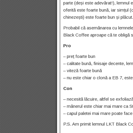
parte (deși este adevărat!), lemnul e
oferită este foarte bună, iar simțul 
chinezești) este foarte bun și plăcut
Probabil că asemănarea cu lemnele 
Black Coffee aproape că te obligă să
Pro
– preț foarte bun
– calitate bună, finisaje decente, le
– viteză foarte bună
– nu este chiar o clonă a EB 7, este
Con
– necesită lăcuire, altfel se exfoliaz
– mânerul este chiar mai mare ca S
– capul paletei mai mare poate face
P.S. Am primit lemnul LKT Black Co