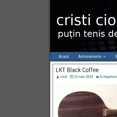
Acasă
Antrenamente
M
LKT Black Coffee
cristi
14 iulie 2014
Echipament