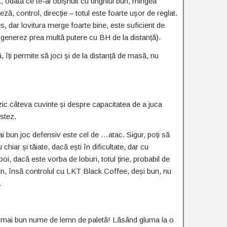
, odată ce te-ai obișnuit cu unghiul bun, mingea
ă, control, direcție – totul este foarte ușor de reglat.
 dar lovitura merge foarte bine, este suficient de
u generez prea multă putere cu BH de la distanță).
, îți permite să joci și de la distanță de masă, nu
ic câteva cuvinte și despre capacitatea de a juca
estez.
i bun joc defensiv este cel de …atac. Sigur, poți să
hiar și tăiate, dacă ești în dificultate, dar cu
poi, dacă este vorba de loburi, totul ține, probabil de
emn, însă controlul cu LKT Black Coffee, deși bun, nu
.
l mai bun nume de lemn de paletă! Lăsând gluma la o