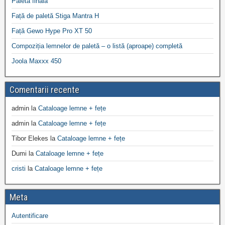
Paleta finală
Față de paletă Stiga Mantra H
Față Gewo Hype Pro XT 50
Compoziția lemnelor de paletă – o listă (aproape) completă
Joola Maxxx 450
Comentarii recente
admin
la
Cataloage lemne + fețe
admin
la
Cataloage lemne + fețe
Tibor Elekes
la
Cataloage lemne + fețe
Dumi
la
Cataloage lemne + fețe
cristi
la
Cataloage lemne + fețe
Meta
Autentificare