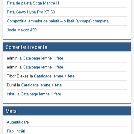
Față de paletă Stiga Mantra H
Față Gewo Hype Pro XT 50
Compoziția lemnelor de paletă – o listă (aproape) completă
Joola Maxxx 450
Comentarii recente
admin
la
Cataloage lemne + fețe
admin
la
Cataloage lemne + fețe
Tibor Elekes
la
Cataloage lemne + fețe
Dumi
la
Cataloage lemne + fețe
cristi
la
Cataloage lemne + fețe
Meta
Autentificare
Flux intrări