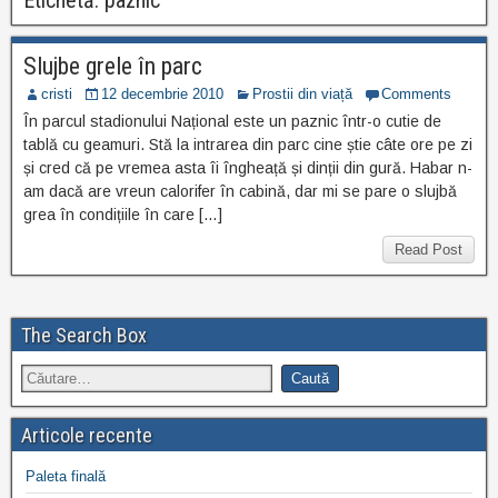
Etichetă:
paznic
Slujbe grele în parc
cristi
12 decembrie 2010
Prostii din viață
Comments
În parcul stadionului Național este un paznic într-o cutie de
tablă cu geamuri. Stă la intrarea din parc cine știe câte ore pe zi
și cred că pe vremea asta îi îngheață și dinții din gură. Habar n-
am dacă are vreun calorifer în cabină, dar mi se pare o slujbă
grea în condițiile în care […]
Read Post
The Search Box
Articole recente
Paleta finală